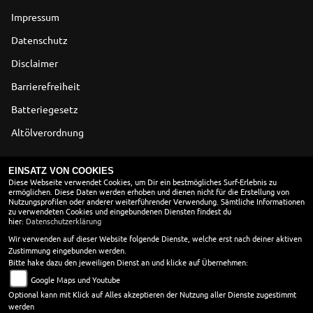
Impressum
Datenschutz
Disclaimer
Barrierefreiheit
Batteriegesetz
Altölverordnung
ÖFFNUNGSZEITEN
EINSATZ VON COOKIES
Diese Webseite verwendet Cookies, um Dir ein bestmögliches Surf-Erlebnis zu
ermöglichen. Diese Daten werden erhoben und dienen nicht für die Erstellung von
Montag:
10:00 - 18:00
Nutzungsprofilen oder anderer weiterführender Verwendung. Sämtliche Informationen
Dienstag:
10:00 - 18:00
zu verwendeten Cookies und eingebundenen Diensten findest du
hier:
Datenschutzerklärung
Mittwoch:
10:00 - 18:00
Donnerstag:
10:00 - 18:00
Wir verwenden auf dieser Website folgende Dienste, welche erst nach deiner aktiven
Zustimmung eingebunden werden.
Freitag:
10:00 - 18:00
Bitte hake dazu den jeweiligen Dienst an und klicke auf Übernehmen:
Samstag:
10:00 - 13:00
Google Maps und Youtube
Sonntag:
geschlossen
Optional kann mit Klick auf Alles akzeptieren der Nutzung aller Dienste zugestimmt
werden
in den Wintermonaten vom 01. 11 - 28.02. öffnen wir erst