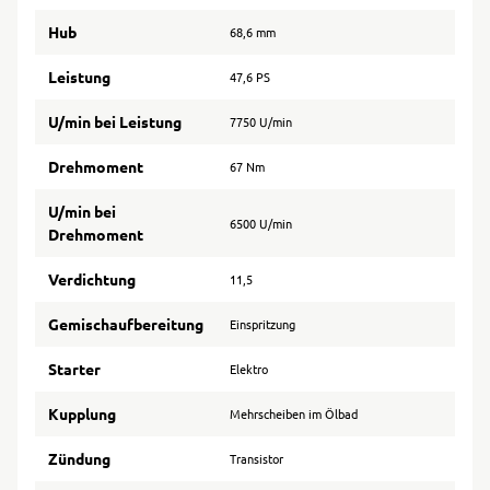
Hub
68,6 mm
Leistung
47,6 PS
U/min bei Leistung
7750 U/min
Drehmoment
67 Nm
U/min bei
6500 U/min
Drehmoment
Verdichtung
11,5
Gemischaufbereitung
Einspritzung
Starter
Elektro
Kupplung
Mehrscheiben im Ölbad
Zündung
Transistor