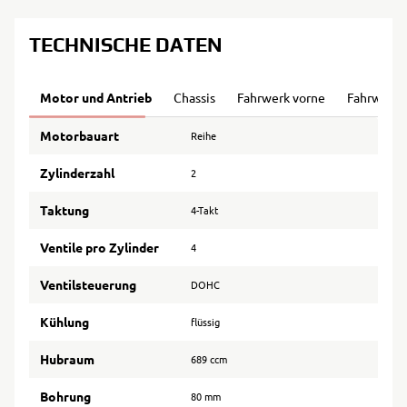
TECHNISCHE DATEN
Motor und Antrieb
Chassis
Fahrwerk vorne
Fahrwerk 
Motorbauart
Reihe
Zylinderzahl
2
Taktung
4-Takt
Ventile pro Zylinder
4
Ventilsteuerung
DOHC
Kühlung
flüssig
Hubraum
689 ccm
Bohrung
80 mm