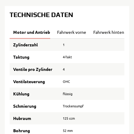
TECHNISCHE DATEN
Motor und Antrieb
Fahrwerk vorne
Fahrwerk hinten
B
Zylinderzahl
1
Taktung
4-Takt
Ventile pro Zylinder
4
Ventilsteuerung
OHC
Kühlung
flüssig
Schmierung
Trockensumpf
Hubraum
125 ccm
Bohrung
52 mm