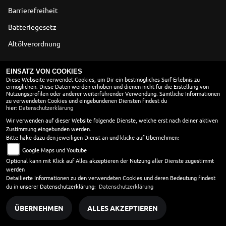
Barrierefreiheit
Batteriegesetz
Altölverordnung
ÖFFNUNGSZEITEN
EINSATZ VON COOKIES
Diese Webseite verwendet Cookies, um Dir ein bestmögliches Surf-Erlebnis zu
ermöglichen. Diese Daten werden erhoben und dienen nicht für die Erstellung von
Montag:
10:00 - 18:00
Nutzungsprofilen oder anderer weiterführender Verwendung. Sämtliche Informationen
Dienstag:
10:00 - 18:00
zu verwendeten Cookies und eingebundenen Diensten findest du
hier:
Datenschutzerklärung
Mittwoch:
10:00 - 18:00
Donnerstag:
10:00 - 18:00
Wir verwenden auf dieser Website folgende Dienste, welche erst nach deiner aktiven
Zustimmung eingebunden werden.
Freitag:
10:00 - 18:00
Bitte hake dazu den jeweiligen Dienst an und klicke auf Übernehmen:
Samstag:
10:00 - 13:00
Google Maps und Youtube
Sonntag:
geschlossen
Optional kann mit Klick auf Alles akzeptieren der Nutzung aller Dienste zugestimmt
werden
in den Wintermonaten vom 01. 11 - 28.02. öffnen wir erst
Detailierte Informationen zu den verwendeten Cookies und deren Bedeutung findest
um 10 Uhr.
du in unserer Datenschutzerklärung:
Datenschutzerklärung
ÜBERNEHMEN
ALLES AKZEPTIEREN