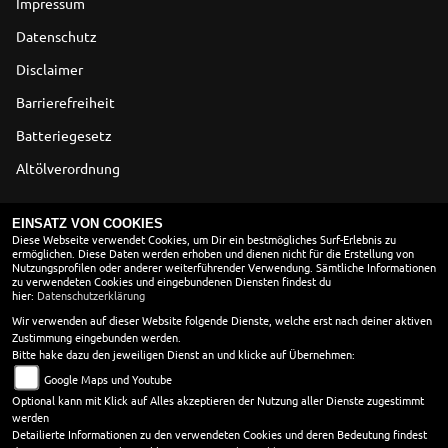
Impressum
Datenschutz
Disclaimer
Barrierefreiheit
Batteriegesetz
Altölverordnung
ÖFFNUNGSZEITEN
EINSATZ VON COOKIES
Diese Webseite verwendet Cookies, um Dir ein bestmögliches Surf-Erlebnis zu
ermöglichen. Diese Daten werden erhoben und dienen nicht für die Erstellung von
Montag:
10:00 - 18:00
Nutzungsprofilen oder anderer weiterführender Verwendung. Sämtliche Informationen
Dienstag:
10:00 - 18:00
zu verwendeten Cookies und eingebundenen Diensten findest du
hier:
Datenschutzerklärung
Mittwoch:
10:00 - 18:00
Donnerstag:
10:00 - 18:00
Wir verwenden auf dieser Website folgende Dienste, welche erst nach deiner aktiven
Zustimmung eingebunden werden.
Freitag:
10:00 - 18:00
Bitte hake dazu den jeweiligen Dienst an und klicke auf Übernehmen:
Samstag:
10:00 - 13:00
Google Maps und Youtube
Sonntag:
geschlossen
Optional kann mit Klick auf Alles akzeptieren der Nutzung aller Dienste zugestimmt
werden
in den Wintermonaten vom 01. 11 - 28.02. öffnen wir erst
Detailierte Informationen zu den verwendeten Cookies und deren Bedeutung findest
um 10 Uhr.