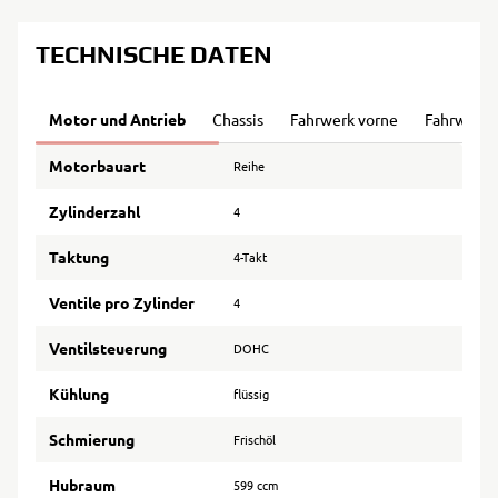
TECHNISCHE DATEN
Motor und Antrieb
Chassis
Fahrwerk vorne
Fahrwerk 
Motorbauart
Reihe
Zylinderzahl
4
Taktung
4-Takt
Ventile pro Zylinder
4
Ventilsteuerung
DOHC
Kühlung
flüssig
Schmierung
Frischöl
Hubraum
599 ccm