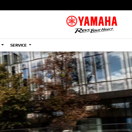
S
SERVICE
A2
e
Tenere
700
)
(Low)
35kW
A2
e
Tenere
700