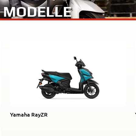
35kW
Rally
Y MODELLE
A
A1
Tenere
WR12
700
World
Raid
Yamaha RayZR