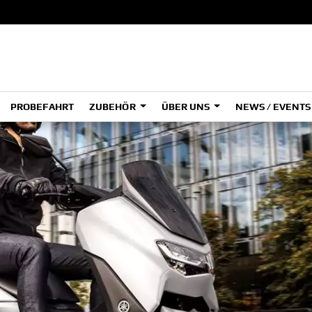
PROBEFAHRT
ZUBEHÖR
ÜBER UNS
NEWS / EVENT
ADVENTURE
A
A
HYPER NAKED
SPORT HERITAGE
Tenere
Tener
700
700
(Low
SPORT TOURING
SUPERSPORT
A2
A
Tenere
Tener
700
700