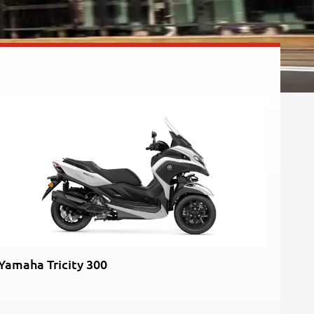
Rally
35kW
5R
Yamaha Tricity 300