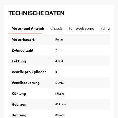
TECHNISCHE DATEN
Motor und Antrieb
Chassis
Fahrwerk vorne
Fahrwerk 
Motorbauart
Reihe
Zylinderzahl
2
Taktung
4-Takt
Ventile pro Zylinder
4
Ventilsteuerung
DOHC
Kühlung
flüssig
Hubraum
689 ccm
Bohrung
80 mm