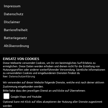
Impressum
Datenschutz
Disclaimer
Barrierefreiheit
Batteriegesetz
Altölverordnung
ÖFFNUNGSZEITEN
EINSATZ VON COOKIES
Diese Webseite verwendet Cookies, um Dir ein bestmögliches Surf-Erlebnis zu
ermöglichen. Diese Daten werden erhoben und dienen nicht für die Erstellung von
Montag:
10:00 - 18:00
Nutzungsprofilen oder anderer weiterführender Verwendung. Sämtliche Informationen
Dienstag:
10:00 - 18:00
zu verwendeten Cookies und eingebundenen Diensten findest du
hier:
Datenschutzerklärung
Mittwoch:
10:00 - 18:00
Donnerstag:
10:00 - 18:00
Wir verwenden auf dieser Website folgende Dienste, welche erst nach deiner aktiven
Zustimmung eingebunden werden.
Freitag:
10:00 - 18:00
Bitte hake dazu den jeweiligen Dienst an und klicke auf Übernehmen:
Samstag:
10:00 - 13:00
Google Maps und Youtube
Sonntag:
geschlossen
Optional kann mit Klick auf Alles akzeptieren der Nutzung aller Dienste zugestimmt
werden
in den Wintermonaten vom 01. 11 - 28.02. öffnen wir erst