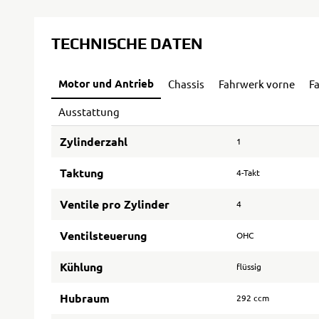
TECHNISCHE DATEN
Motor und Antrieb
Chassis
Fahrwerk vorne
F
Ausstattung
Zylinderzahl
1
Taktung
4-Takt
Ventile pro Zylinder
4
Ventilsteuerung
OHC
Kühlung
flüssig
Hubraum
292 ccm