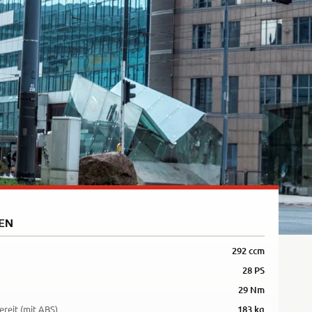
Rally
35kW
5R
EN
292 ccm
28 PS
29 Nm
ereit (mit ABS)
183 kg