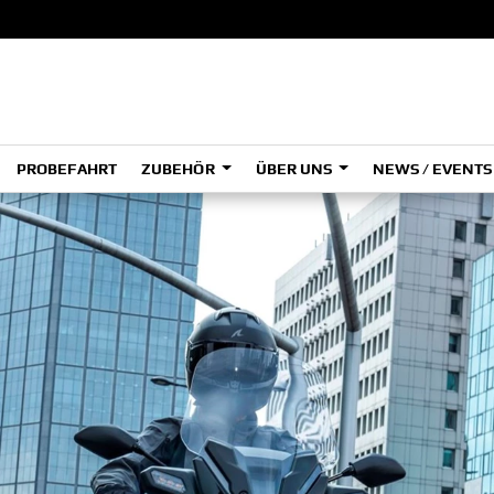
PROBEFAHRT
ZUBEHÖR
ÜBER UNS
NEWS / EVENT
ADVENTURE
A
A
HYPER NAKED
SPORT HERITAGE
Tenere
Tener
700
700
(Low
SPORT TOURING
SUPERSPORT
A2
A
Tenere
Tener
700
700