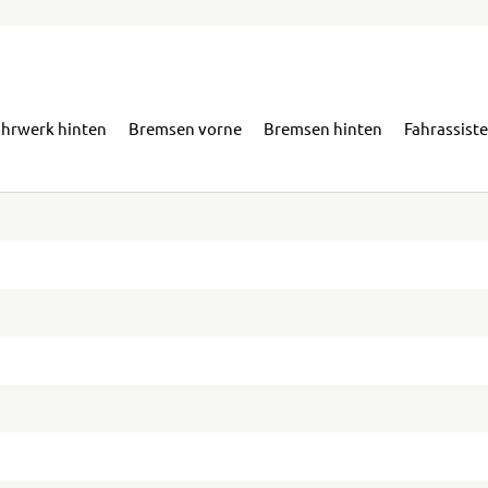
ahrwerk hinten
Bremsen vorne
Bremsen hinten
Fahrassist