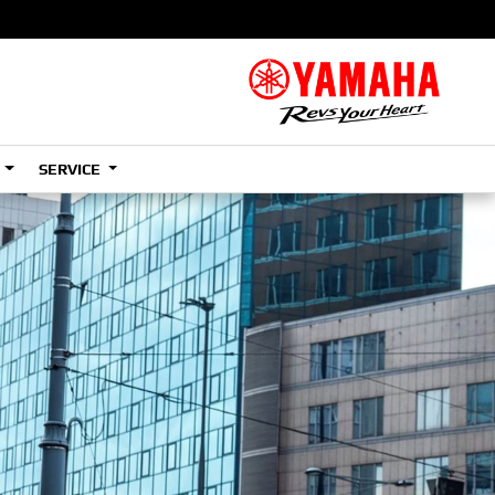
S
SERVICE
A2
e
Tenere
700
)
(Low)
35kW
A2
e
Tenere
700