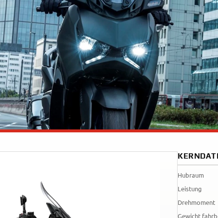
35kW
Rally
A
A1
Tenere
WR12
700
World
Raid
KERNDAT
Hubraum
Leistung
Drehmoment
Gewicht fahrb