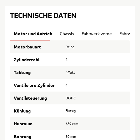
TECHNISCHE DATEN
Motor und Antrieb
Chassis
Fahrwerk vorne
Fahrwerk 
Motorbauart
Reihe
Zylinderzahl
2
Taktung
4-Takt
Ventile pro Zylinder
4
Ventilsteuerung
DOHC
Kühlung
flüssig
Hubraum
689 ccm
Bohrung
80 mm