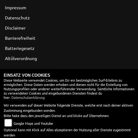
Impressum
Datenschutz
Disclaimer
Barrierefreiheit
Batteriegesetz
Altölverordnung
ÖFFNUNGSZEITEN
EINSATZ VON COOKIES
Diese Webseite verwendet Cookies, um Dir ein bestmögliches Surf-Erlebnis zu
ermöglichen. Diese Daten werden erhoben und dienen nicht für die Erstellung von
Montag:
10:00 - 18:00
Nutzungsprofilen oder anderer weiterführender Verwendung. Sämtliche Informationen
Dienstag:
10:00 - 18:00
zu verwendeten Cookies und eingebundenen Diensten findest du
hier:
Datenschutzerklärung
Mittwoch:
10:00 - 18:00
Donnerstag:
10:00 - 18:00
Wir verwenden auf dieser Website folgende Dienste, welche erst nach deiner aktiven
Zustimmung eingebunden werden.
Freitag:
10:00 - 18:00
Bitte hake dazu den jeweiligen Dienst an und klicke auf Übernehmen:
Samstag:
10:00 - 13:00
Google Maps und Youtube
Sonntag:
geschlossen
Optional kann mit Klick auf Alles akzeptieren der Nutzung aller Dienste zugestimmt
werden
in den Wintermonaten vom 01. 11 - 28.02. öffnen wir erst