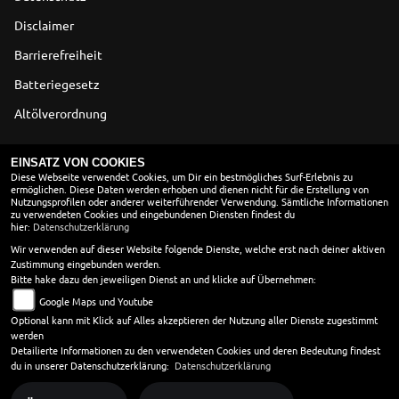
Disclaimer
Barrierefreiheit
Batteriegesetz
Altölverordnung
ÖFFNUNGSZEITEN
EINSATZ VON COOKIES
Diese Webseite verwendet Cookies, um Dir ein bestmögliches Surf-Erlebnis zu
ermöglichen. Diese Daten werden erhoben und dienen nicht für die Erstellung von
Montag:
10:00 - 18:00
Nutzungsprofilen oder anderer weiterführender Verwendung. Sämtliche Informationen
Dienstag:
10:00 - 18:00
zu verwendeten Cookies und eingebundenen Diensten findest du
hier:
Datenschutzerklärung
Mittwoch:
10:00 - 18:00
Donnerstag:
10:00 - 18:00
Wir verwenden auf dieser Website folgende Dienste, welche erst nach deiner aktiven
Zustimmung eingebunden werden.
Freitag:
10:00 - 18:00
Bitte hake dazu den jeweiligen Dienst an und klicke auf Übernehmen:
Samstag:
10:00 - 13:00
Google Maps und Youtube
Sonntag:
geschlossen
Optional kann mit Klick auf Alles akzeptieren der Nutzung aller Dienste zugestimmt
werden
in den Wintermonaten vom 01. 11 - 28.02. öffnen wir erst
Detailierte Informationen zu den verwendeten Cookies und deren Bedeutung findest
um 10 Uhr.
du in unserer Datenschutzerklärung:
Datenschutzerklärung