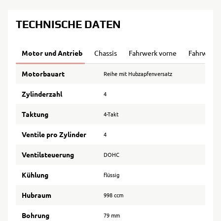
TECHNISCHE DATEN
Motor und Antrieb
Chassis
Fahrwerk vorne
Fahrwerk 
Motorbauart
Reihe mit Hubzapfenversatz
Zylinderzahl
4
Taktung
4-Takt
Ventile pro Zylinder
4
Ventilsteuerung
DOHC
Kühlung
flüssig
Hubraum
998 ccm
Bohrung
79 mm