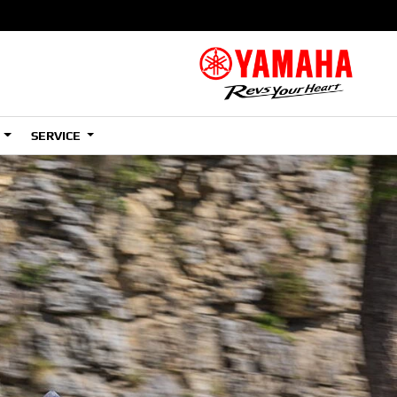
S
SERVICE
A2
e
Tenere
700
)
(Low)
35kW
A2
e
Tenere
700