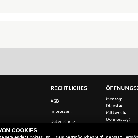
RECHTLICHES
ÖFFNUNGS
Montag:
AGB
Dienstag:
Impressum
Mittwoch:
Donnerstag:
Datenschutz
Freitag:
 VON COOKIES
Disclaimer
Samstag:
e verwendet Cookies, um Dir ein bestmögliches Surf-Erlebnis zu ermög