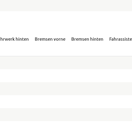
ahrwerk hinten
Bremsen vorne
Bremsen hinten
Fahrassist