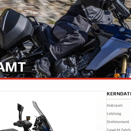
35kW
Rally
A
A1
Tenere
WR12
700
World
Raid
-AMT
KERNDAT
Hubraum
Leistung
Drehmoment
Gewicht fahrb