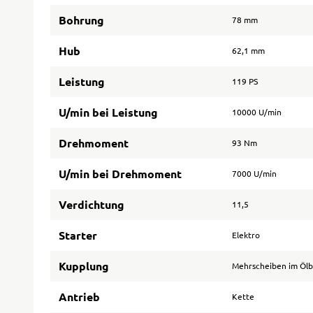
Bohrung
78 mm
Hub
62,1 mm
Leistung
119 PS
U/min bei Leistung
10000 U/min
Drehmoment
93 Nm
U/min bei Drehmoment
7000 U/min
Verdichtung
11,5
Starter
Elektro
Kupplung
Mehrscheiben im Öl
Antrieb
Kette