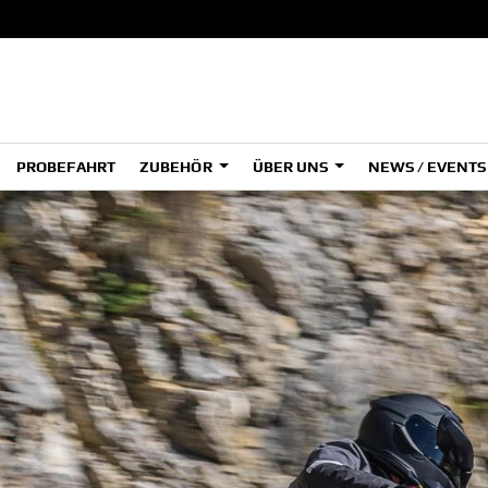
PROBEFAHRT
ZUBEHÖR
ÜBER UNS
NEWS / EVENT
ADVENTURE
A
A
HYPER NAKED
SPORT HERITAGE
Tenere
Tener
700
700
(Low
SPORT TOURING
SUPERSPORT
A2
A
Tenere
Tener
700
700