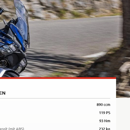
Rally
35kW
5R
EN
890 ccm
119 PS
93 Nm
ereit (mit ABS)
232 kg