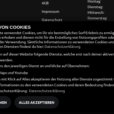
Montag:
AGB
Dienstag:
Impressum
Mittwoch:
Donnerstag:
Datenschutz
Freitag:
 VON COOKIES
Disclaimer
Samstag:
e verwendet Cookies, um Dir ein bestmögliches Surf-Erlebnis zu ermög
Sonntag:
Barrierefreiheit
erhoben und dienen nicht für die Erstellung von Nutzungsprofilen ode
der Verwendung. Sämtliche Informationen zu verwendeten Cookies un
in den Winterm
Batteriegesetz
 Diensten findest du hier:
Datenschutzerklärung
Altölverordnung
n auf dieser Website folgende Dienste, welche erst nach deiner aktiv
 werden.
zu den jeweiligen Dienst an und klicke auf Übernehmen:
Maps und Youtube
 mit Klick auf Alles akzeptieren der Nutzung aller Dienste zugestimm
Informationen zu den verwendeten Cookies und deren Bedeutung findest
nschutzerklärung:
Datenschutzerklärung
MEN
ALLES AKZEPTIEREN