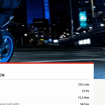
Rally
35kW
5R
EN
125 ccm
15 PS
11,5 Nm
ereit (mit ABS)
142 kg