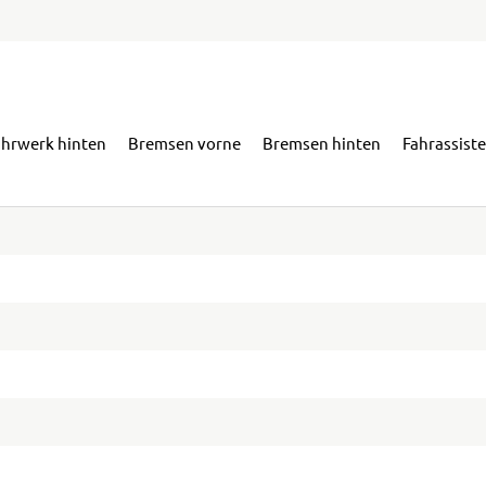
ahrwerk hinten
Bremsen vorne
Bremsen hinten
Fahrassist