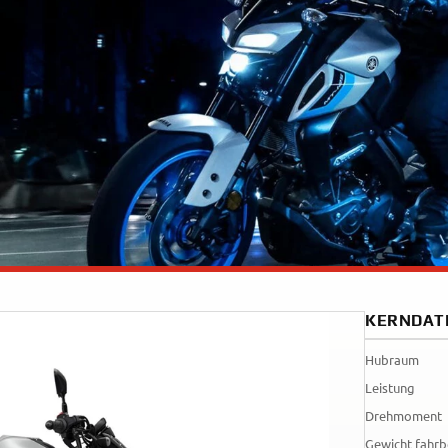
35kW
Rally
A
A1
Tenere
WR12
700
World
Raid
KERNDAT
Hubraum
Leistung
Drehmoment
Gewicht fahrb