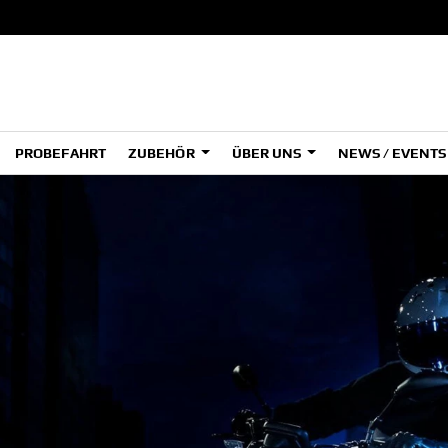
PROBEFAHRT
ZUBEHÖR
ÜBER UNS
NEWS / EVENT
ADVENTURE
A
A
HYPER NAKED
SPORT HERITAGE
Tenere
Tener
700
700
(Low
SPORT TOURING
SUPERSPORT
A2
A
Tenere
Tener
700
700