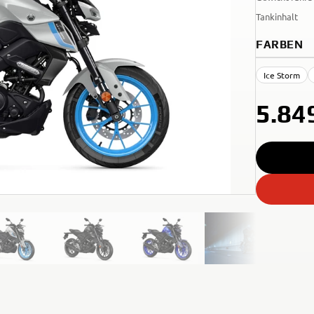
Tankinhalt
FARBEN
Ice Storm
5.84