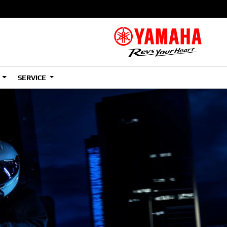
S
SERVICE
A2
e
Tenere
700
)
(Low)
35kW
A2
e
Tenere
700