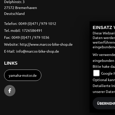
Delphinstr. 3
27572 Bremerhaven
Deutschland
Telefon:
0049 (0)471 / 979 1012
EINSATZ
Tel. mobil:
1726586491
Diese Webseit
Fax:
0049 (0)471 / 979 1036
Daten werden 
weiterführen
Website:
http://www.marcos-bike-shop.de
eingebundenen
E-Mail:
info@marcos-bike-shop.de
Wir verwende
eingebunden
LINKS
Bitte hake da
Google 
yamaha-motor.de
Optional kann
Detailierte 
unserer Date
ÜBERNEH