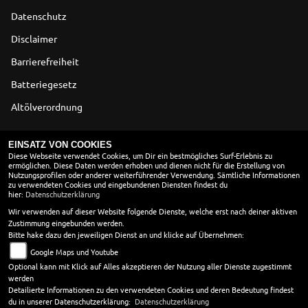
Datenschutz
Disclaimer
Barrierefreiheit
Batteriegesetz
Altölverordnung
ÖFFNUNGSZEITEN
EINSATZ VON COOKIES
Diese Webseite verwendet Cookies, um Dir ein bestmögliches Surf-Erlebnis zu
ermöglichen. Diese Daten werden erhoben und dienen nicht für die Erstellung von
Montag:
10:00 - 18:00
Nutzungsprofilen oder anderer weiterführender Verwendung. Sämtliche Informationen
Dienstag:
10:00 - 18:00
zu verwendeten Cookies und eingebundenen Diensten findest du
hier:
Datenschutzerklärung
Mittwoch:
10:00 - 18:00
Donnerstag:
10:00 - 18:00
Wir verwenden auf dieser Website folgende Dienste, welche erst nach deiner aktiven
Zustimmung eingebunden werden.
Freitag:
10:00 - 18:00
Bitte hake dazu den jeweiligen Dienst an und klicke auf Übernehmen:
Samstag:
10:00 - 13:00
Google Maps und Youtube
Sonntag:
geschlossen
Optional kann mit Klick auf Alles akzeptieren der Nutzung aller Dienste zugestimmt
werden
in den Wintermonaten vom 01. 11 - 28.02. öffnen wir erst
Detailierte Informationen zu den verwendeten Cookies und deren Bedeutung findest
um 10 Uhr.
du in unserer Datenschutzerklärung:
Datenschutzerklärung