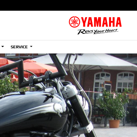
S
SERVICE
A2
e
Tenere
700
)
(Low)
35kW
A2
e
Tenere
700