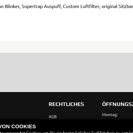
 Blinker, Supertrap Auspuff, Custom Luftfilter, original Sitz
RECHTLICHES
ÖFFNUNGS
Montag:
AGB
Dienstag:
 VON COOKIES
Impressum
Mittwoch:
e verwendet Cookies, um Dir ein bestmögliches Surf-Erlebnis zu ermög