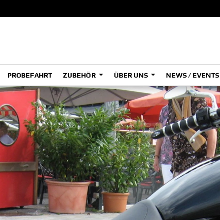
PROBEFAHRT
ZUBEHÖR
ÜBER UNS
NEWS / EVENT
ADVENTURE
A
A
HYPER NAKED
SPORT HERITAGE
Tenere
Tener
700
700
(Low
SPORT TOURING
SUPERSPORT
A2
A
Tenere
Tener
700
700