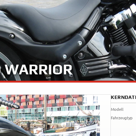
35kW
Rally
A
A1
Tenere
WR12
700
World
Raid
0 WARRIOR
KERNDAT
Modell
Fahrzeugtyp