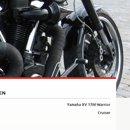
Rally
35kW
5R
EN
Yamaha XV 1700 Warrior
Cruiser